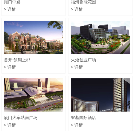
灌口中路
福州鲁能花园
> 详情
> 详情
首开·领翔上郡
火炬创业广场
> 详情
> 详情
厦门火车站南广场
磐基国际酒店
> 详情
> 详情